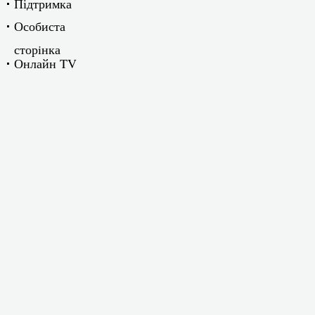
Підтримка
Особиста
сторiнка
Онлайн TV