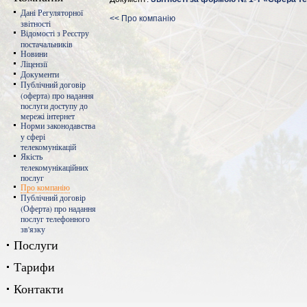
Дані Регуляторної
<< Про компанію
звітності
Відомості з Реєстру
постачальників
Новини
Ліцензії
Документи
Публічний договір
(оферта) про надання
послуги доступу до
мережі інтернет
Норми законодавства
у сфері
телекомунікацій
Якість
телекомунікаційних
послуг
Про компанію
Публічний договір
(Оферта) про надання
послуг телефонного
зв'язку
Послуги
Тарифи
Контакти