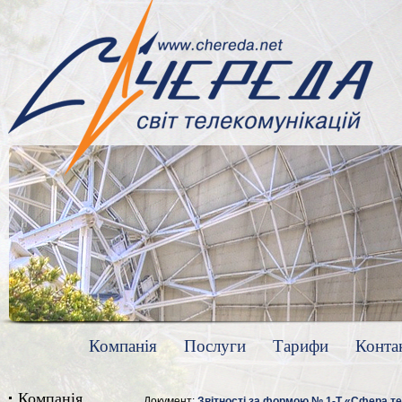
Компанія
Послуги
Тарифи
Конта
Компанія
Документ:
Звітності за формою № 1-Т «Сфера т