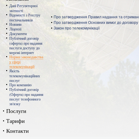
Дані Регуляторної
звітності
Відомості з Реєстру
Про затвердження Правил надання та отриманн
постачальників
Про затвердження Oсновних вимог до договору
Новини
Закон про телекомунікації
Ліцензії
Документи
Публічний договір
(оферта) про надання
послуги доступу до
мережі інтернет
Норми законодавства
у сфері
телекомунікацій
Якість
телекомунікаційних
послуг
Про компанію
Публічний договір
(Оферта) про надання
послуг телефонного
зв'язку
Послуги
Тарифи
Контакти