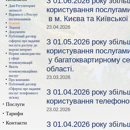
З 01.06.2026 року збіль
Дані Регуляторної
користування послугами
звітності
Відомості з Реєстру
в м. Києва та Київської
постачальників
Новини
23.04.2026
Ліцензії
Документи
Публічний договір
З 01.05.2026 року збіль
(оферта) про надання
послуги доступу до
користування послугами
мережі інтернет
Норми законодавства
у багатоквартирному сек
у сфері
телекомунікацій
Якість
області.
телекомунікаційних
послуг
23.03.2026
Про компанію
Публічний договір
(Оферта) про надання
З 01.04.2026 року збіл
послуг телефонного
зв'язку
користування телефоно
Послуги
23.02.2026
Тарифи
Контакти
З 01.04.2026 року збіль