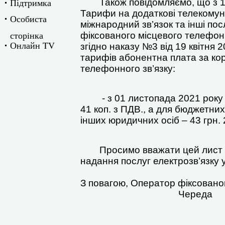
Підтримка
Також повідомляємо, що з 1.1
Тарифи на додаткові телекомуні
Особиста
міжнародний зв’язок та інші по
сторiнка
фіксованого місцевого телефон
Онлайн TV
згідно наказу №3 від 19 квітня 
тарифів абонентна плата за к
телефонного зв’язку:
- з 01 листопада 2021 року д
41 коп. з ПДВ., а для бюджетних
інших юридичних осіб – 43 грн. 
Просимо вважати цей лист не
надання послуг електрозв’язку 
З повагою, Оператор фіксовано
Череда