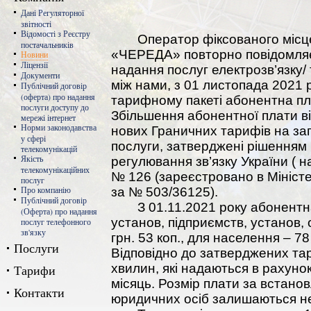
Дані Регуляторної
звітності
Відомості з Реєстру
Оператор фіксованого місцев
постачальників
«ЧЕРЕДА» повторно повідомляє,
Новини
Ліцензії
надання послуг електрозв’язку/
Документи
між нами, з 01 листопада 2021 
Публічний договір
(оферта) про надання
тарифному пакеті абонентна пл
послуги доступу до
Збільшення абонентної плати ві
мережі інтернет
Норми законодавства
нових Граничних тарифів на заг
у сфері
послуги, затверджені рішенням 
телекомунікацій
Якість
регулювання зв’язку України ( н
телекомунікаційних
№ 126 (зареєстровано в Міністер
послуг
Про компанію
за № 503/36125).
Публічний договір
З 01.11.2021 року абонентна
(Оферта) про надання
установ, підприємств, установ, 
послуг телефонного
зв'язку
грн. 53 коп., для населення – 7
Послуги
Відповідно до затверджених тар
хвилин, які надаються в рахуно
Тарифи
місяць. Розмір плати за встан
Контакти
юридичних осіб залишаються н