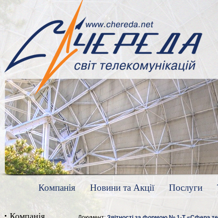
Компанія
Новини та Акції
Послуги
Компанія
Документ:
Звітності за формою № 1-Т «Сфера те