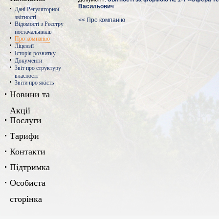
Васильович
Дані Регуляторної
звітності
<< Про компанію
Відомості з Реєстру
постачальників
Про компанію
Ліцензії
Історія розвитку
Документи
Звіт про структуру
власності
Звіти про якість
Новини та
Акції
Послуги
Тарифи
Контакти
Підтримка
Особиста
сторінка