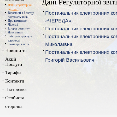
Дані Регуляторної звіт
Дані Регуляторної
звітності
Постачальник електронних ко
Відомості з Реєстру
постачальників
«ЧЕРЕДА»
Про компанію
Ліцензії
Постачальник електронних ко
Історія розвитку
Документи
Постачальник електронних ко
Звіт про структуру
власності
Миколаївна
Звіти про якість
Новини та
Постачальник електронних ко
Акції
Григорій Васильович
Послуги
Тарифи
Контакти
Підтримка
Особиста
сторінка