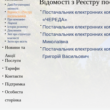
Відомості з Реєстру п
Дані Регуляторної
звітності
Постачальник електронних ко
Відомості з Реєстру
постачальників
«ЧЕРЕДА»
Про компанію
Ліцензії
Постачальник електронних ко
Історія розвитку
Документи
Постачальник електронних ко
Звіт про структуру
власності
Миколаївна
Звіти про якість
Новини та
Постачальник електронних ко
Акції
Григорій Васильович
Послуги
Тарифи
Контакти
Підтримка
Особиста
сторінка