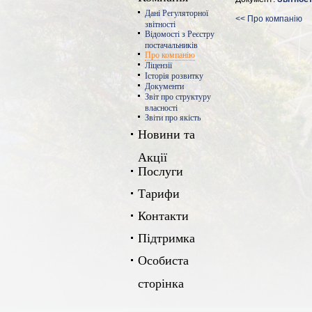
Дані Регуляторної
<< Про компанію
звітності
Відомості з Реєстру
постачальників
Про компанію
Ліцензії
Історія розвитку
Документи
Звіт про структуру
власності
Звіти про якість
Новини та
Акції
Послуги
Тарифи
Контакти
Підтримка
Особиста
сторінка