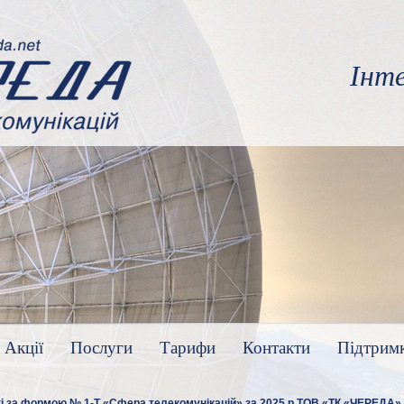
Інт
 Акції
Послуги
Тарифи
Контакти
Підтрим
ті за формою № 1-Т «Сфера телекомунікацій» за 2025 р ТОВ «ТК «ЧЕРЕДА»