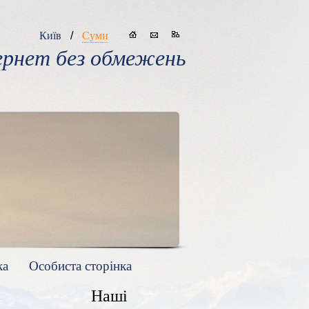
Київ
Суми
/
ернет без обмежень
ка
Особиста сторінка
Наші