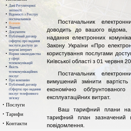
Дані Регуляторної
звітності
Відомості з Реєстру
постачальників
Постачальник електронни
Новини
Ліцензії
доводить до вашого відома,
Документи
Публічний договір
надання електронних комуніка
(оферта) про надання
Закону України «Про електронн
послуги доступу до
мережі інтернет
користування послугами досту
Норми законодавства
у сфері
Київської області з 01 червня 20
телекомунікацій
Якість
телекомунікаційних
Постачальник електронни
послуг
Про компанію
вимушений змінити вартість
Публічний договір
економічно обґрунтованог
(Оферта) про надання
послуг телефонного
експлуатаційних витрат.
зв'язку
Послуги
Ваш тарифний плани на по
Тарифи
тарифний план зазначений 
Контакти
повідомлення.